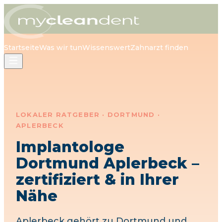
Startseite
Was wir tun
Wissenswert
Zahnarzt finden
LOKALER RATGEBER ·
DORTMUND
·
APLERBECK
Implantologe
Dortmund Aplerbeck
–
zertifiziert & in Ihrer
Nähe
Aplerbeck
gehört zu
Dortmund
und