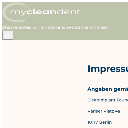
Startseite
Was wir tun
Wissenswert
Zahnarzt finden
Impres
Angaben gemä
CleanImplant Foun
Pariser Platz 4a
10117 Berlin