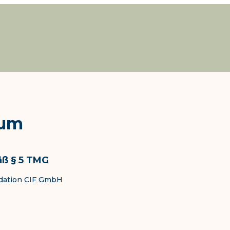
sum
ß § 5 TMG
dation CIF GmbH