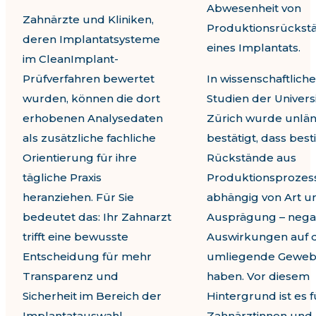
Abwesenheit von
Zahnärzte und Kliniken,
Produktionsrückst
deren Implantatsysteme
eines Implantats.
im CleanImplant-
Prüfverfahren bewertet
In wissenschaftlich
wurden, können die dort
Studien der Universi
erhobenen Analysedaten
Zürich wurde unlä
als zusätzliche fachliche
bestätigt, dass bes
Orientierung für ihre
Rückstände aus
tägliche Praxis
Produktionsprozes
heranziehen. Für Sie
abhängig von Art u
bedeutet das: Ihr Zahnarzt
Ausprägung – nega
trifft eine bewusste
Auswirkungen auf 
Entscheidung für mehr
umliegende Gewe
Transparenz und
haben. Vor diesem
Sicherheit im Bereich der
Hintergrund ist es f
Implantatauswahl.
Zahnärztinnen und