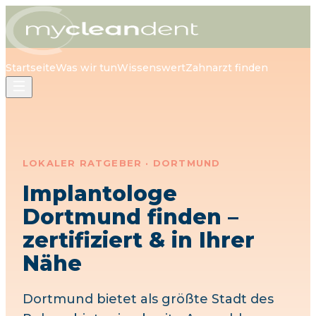
Startseite
Was wir tun
Wissenswert
Zahnarzt finden
LOKALER RATGEBER ·
DORTMUND
Implantologe
Dortmund
finden –
zertifiziert & in Ihrer
Nähe
Dortmund bietet als größte Stadt des