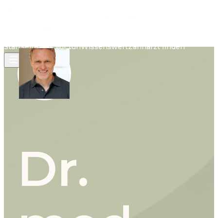
Startseite
Was wir tun
Wissenswert
Zahnarzt finden
Dr.