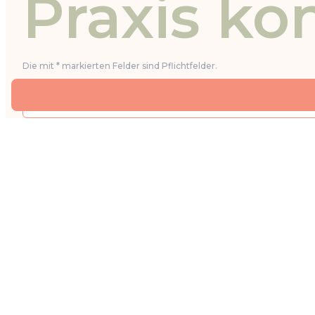
Praxis ko
Die mit * markierten Felder sind Pflichtfelder.
IHR ANLIEGEN *
Ich möchte einen Termin für eine Beratung buchen
Ich erkläre mich mit der Verarbeitung der eingegebenen 