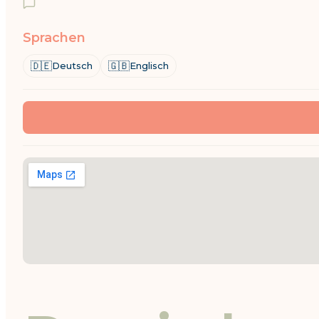
Sprachen
🇩🇪
🇬🇧
Deutsch
Englisch