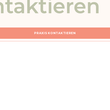
ntaktieren
PRAXIS KONTAKTIEREN
Ich bitte um einen Rückruf für weitere Informationen
Daten sowie der
Datenschutzerklärung
einverstanden.
NACHRICHT SENDEN