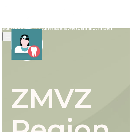
Startseite
Was wir tun
Wissenswert
Zahnarzt finden
ZMVZ
Region