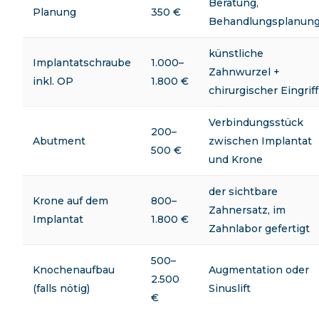
Beratung,
Planung
350 €
Behandlungsplanun
künstliche
Implantatschraube
1.000–
Zahnwurzel +
inkl. OP
1.800 €
chirurgischer Eingriff
Verbindungsstück
200–
Abutment
zwischen Implantat
500 €
und Krone
der sichtbare
Krone auf dem
800–
Zahnersatz, im
Implantat
1.800 €
Zahnlabor gefertigt
500–
Knochenaufbau
Augmentation oder
2.500
(falls nötig)
Sinuslift
€