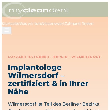
Startseite
Was wir tun
Wissenswert
Zahnarzt finden
LOKALER RATGEBER · BERLIN ·
WILMERSDORF
Implantologe
Wilmersdorf
–
zertifiziert & in Ihrer
Nähe
Wilmersdorf
ist Teil des Berliner Bezirks