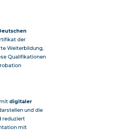
 Deutschen
ifikat der
e Weiterbildung,
ese Qualifikationen
probation
 mit
digitaler
arstellen und die
d reduziert
ntation mit