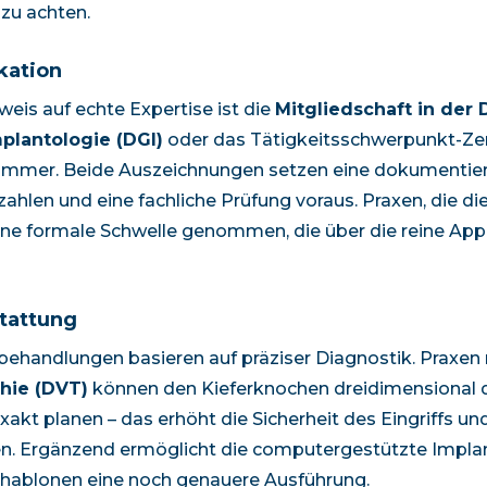
zu achten.
kation
nweis auf echte Expertise ist die
Mitgliedschaft in der
mplantologie (DGI)
oder das Tätigkeitsschwerpunkt-Zert
mer. Beide Auszeichnungen setzen eine dokumentiert
ahlen und eine fachliche Prüfung voraus. Praxen, die di
ine formale Schwelle genommen, die über die reine Ap
tattung
ehandlungen basieren auf präziser Diagnostik. Praxen
ie (DVT)
können den Kieferknochen dreidimensional d
akt planen – das erhöht die Sicherheit des Eingriffs un
en. Ergänzend ermöglicht die computergestützte Impla
chablonen eine noch genauere Ausführung.