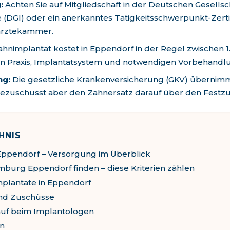
:
Achten Sie auf Mitgliedschaft in der Deutschen Gesellsch
 (DGI) oder ein anerkanntes Tätigkeitsschwerpunkt-Zerti
rztekammer.
ahnimplantat kostet in
Eppendorf
in der Regel zwischen
1
on Praxis, Implantatsystem und notwendigen Vorbehandl
ng:
Die gesetzliche Krankenversicherung (GKV) übernimm
 bezuschusst aber den Zahnersatz darauf über den Festz
HNIS
Eppendorf
– Versorgung im Überblick
mburg Eppendorf
finden – diese Kriterien zählen
mplantate in
Eppendorf
und Zuschüsse
uf beim Implantologen
en