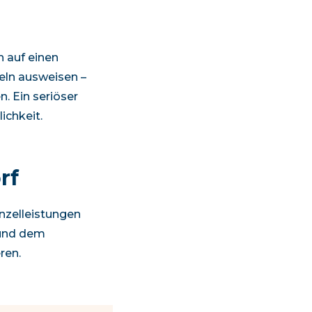
h auf einen
zeln ausweisen –
. Ein seriöser
ichkeit.
rf
nzelleistungen
 und dem
ren.