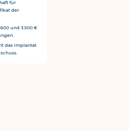
aft für
fikat der
.600
und
3.500
€
ungen.
t das Implantat
uschuss.