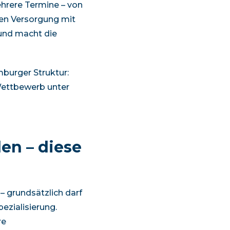
hrere Termine – von
den Versorgung mit
 und macht die
burger
Struktur:
 Wettbewerb unter
en – diese
 – grundsätzlich darf
ezialisierung.
re