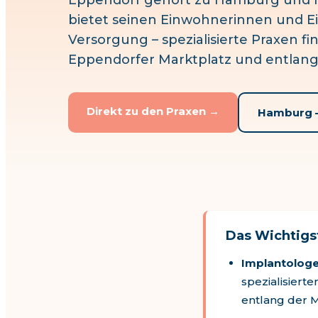
Eppendorf
gehört zu
Hamburg
und l
bietet seinen Einwohnerinnen und E
Versorgung – spezialisierte Praxen f
Eppendorfer Marktplatz und entlang
Direkt zu den Praxen →
Hamburg
–
Das Wichtig
Implantolog
spezialisiert
entlang der 