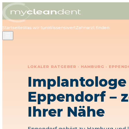
Startseite
Was wir tun
Wissenswert
Zahnarzt finden
LOKALER RATGEBER ·
HAMBURG
·
EPPEND
Implantolog
Eppendorf
– z
Ihrer Nähe