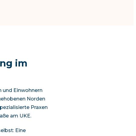
ung im
n und Einwohnern
ehobenen Norden
ezialisierte Praxen
traße am UKE
.
elbst: Eine