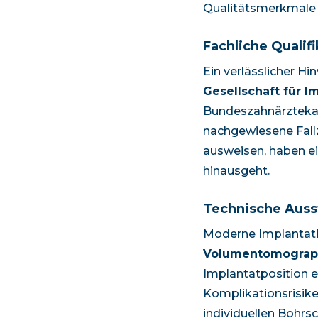
Qualitätsmerkmale 
Fachliche Qualifi
Ein verlässlicher Hi
Gesellschaft für I
Bundeszahnärztekam
nachgewiesene Fallz
ausweisen, haben e
hinausgeht.
Technische Auss
Moderne Implantatb
Volumentomograph
Implantatposition ex
Komplikationsrisik
individuellen Bohrs