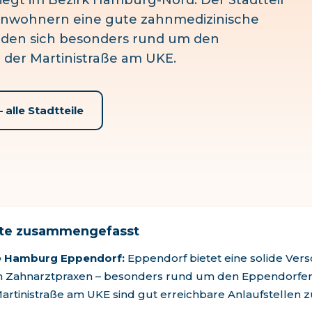
iegt im
Bezirk
Hamburg-Nord
. Der Stadtteil
inwohnern eine gute zahnmedizinische
inden sich besonders
rund um den
 der Martinistraße am UKE
.
 alle Stadtteile
ste zusammengefasst
e Hamburg Eppendorf
:
Eppendorf
bietet eine solide Ver
en Zahnarztpraxen – besonders
rund um den Eppendorfer
Martinistraße am UKE
sind gut erreichbare Anlaufstellen z